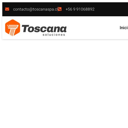
contacto@toscanaspa.cl
+56 9 91068892
Inic